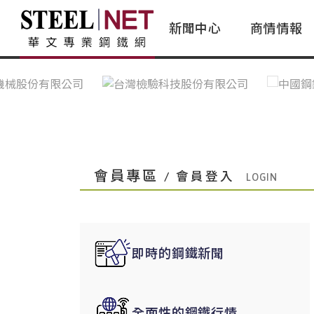
新聞中心
商情情報
台灣鋼鐵｜Taiwan Steel
行情看板|Market Dashboard
專家論壇|Expert Forum
會員評論｜Member Insights
亞太市場｜A
常見問題|
台灣鋼鐵新聞｜Taiwan Steel
一週鋼市|Weekly Steel Update
讀者意見｜Reader Opinions
亞洲鋼鐵新聞｜
產業辭典｜Ind
News
會員視角｜Member Insights
台灣|Taiwan
問題解答
中國上海|Shanghai,China
中國廣州|Guangzhou,China
會員專區
/ 會員登入
中國成都|Chengdu,China
中國大連|Dalian,China
中國非鐵金屬|China Nonferrous
即時的鋼鐵新聞
國際鋼市|Global Steel
日本|Japan
全面性的鋼鐵行情