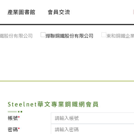
產業圖書館
會員交流
PAC Market
FAQ
國際消息｜Global News
鋼品進出口統計|Import&Export
Asia Steel Market
ustry Glossary
國際鋼鐵新聞｜Global Steel News
台灣|Taiwan
｜Ｑ＆Ａ
關稅表
Steelnet華文專業鋼鐵網會員
*
帳號
*
密碼