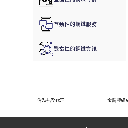
韓國|Korea
東南亞|SEA
互動性的鋼鐵服務
中東|Middle East
印度|India
美洲|The Americas
豐富性的鋼鐵資訊
歐盟|EU
獨聯體|CIS
鋼品期貨|Futures
LME非鐵金屬
LME小金屬(鈷)