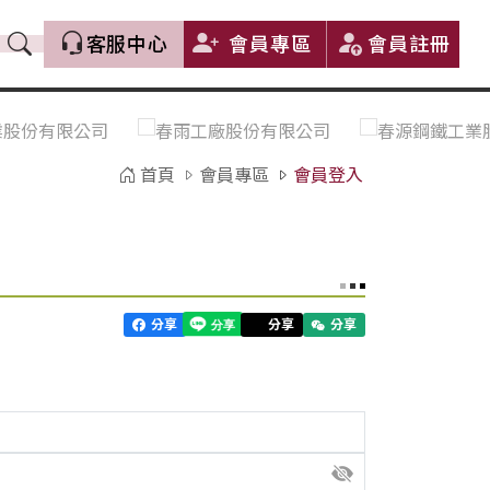
客服中心
會員專區
會員註冊
價格趨勢｜Price Trends
盤價|List Price
市場價格更新｜Market Price
全部
Update
首頁
會員專區
會員登入
中鋼｜China Steel (CSC)
豐興｜Feng Hsing
寶鋼｜Baosteel
河靜｜Ha Tinh
分享
分享
分享