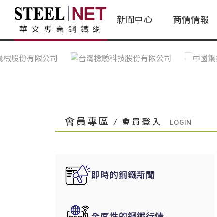
新聞中心
商情情報
台灣鋼鐵｜Taiwan Steel
行情看板|Market Dashboard
專家論壇|Expert Forum
會員評論｜Member Insights
亞太市場｜A
常見問題|
台灣鋼鐵新聞｜Taiwan Steel
一週鋼市|Weekly Steel Update
讀者意見｜Reader Opinions
亞洲鋼鐵新聞｜
產業辭典｜Ind
News
會員視角｜Member Insights
台灣|Taiwan
問題解答
中國上海|Shanghai,China
中國廣州|Guangzhou,China
會員專區
/ 會員登入
中國成都|Chengdu,China
中國大連|Dalian,China
中國非鐵金屬|China Nonferrous
即時的鋼鐵新聞
國際鋼市|Global Steel
日本|Japan
全面性的鋼鐵行情