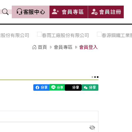
客服中心
會員專區
會員註冊
價格趨勢｜Price Trends
盤價|List Price
市場價格更新｜Market Price
全部
Update
首頁
會員專區
會員登入
中鋼｜China Steel (CSC)
豐興｜Feng Hsing
寶鋼｜Baosteel
河靜｜Ha Tinh
分享
分享
分享