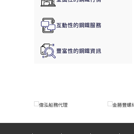
韓國|Korea
東南亞|SEA
互動性的鋼鐵服務
中東|Middle East
印度|India
美洲|The Americas
豐富性的鋼鐵資訊
歐盟|EU
獨聯體|CIS
鋼品期貨|Futures
LME非鐵金屬
LME小金屬(鈷)