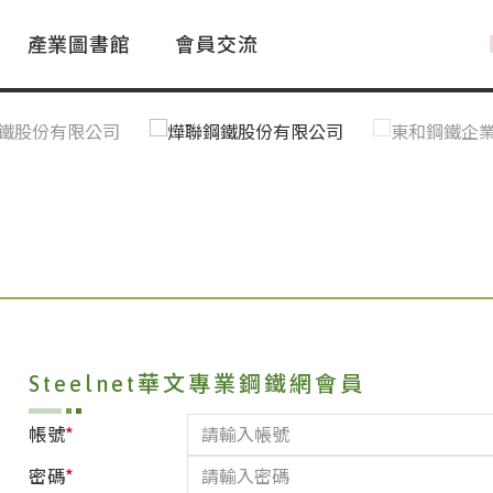
產業圖書館
會員交流
PAC Market
FAQ
國際消息｜Global News
鋼品進出口統計|Import&Export
Asia Steel Market
ustry Glossary
國際鋼鐵新聞｜Global Steel News
台灣|Taiwan
｜Ｑ＆Ａ
關稅表
Steelnet華文專業鋼鐵網會員
*
帳號
*
密碼