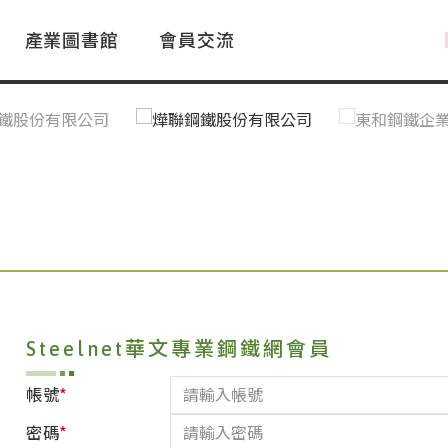
產業圖書館
會員交流
PAC Market
FAQ
國際消息｜Global News
鋼品進出口統計|Import&Export
Asia Steel Market
ustry Glossary
國際鋼鐵新聞｜Global Steel News
台灣|Taiwan
｜Ｑ＆Ａ
關稅表
Steelnet華文專業鋼鐵網會員
*
帳號
*
密碼