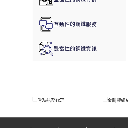
韓國|Korea
東南亞|SEA
互動性的鋼鐵服務
中東|Middle East
印度|India
美洲|The Americas
豐富性的鋼鐵資訊
歐盟|EU
獨聯體|CIS
鋼品期貨|Futures
LME非鐵金屬
LME小金屬(鈷)