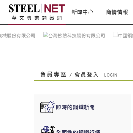
新聞中心
商情情報
台灣鋼鐵｜Taiwan Steel
行情看板|Market Dashboard
專家論壇|Expert Forum
會員評論｜Member Insights
亞太市場｜A
常見問題|
台灣鋼鐵新聞｜Taiwan Steel
一週鋼市|Weekly Steel Update
讀者意見｜Reader Opinions
亞洲鋼鐵新聞｜
產業辭典｜Ind
News
會員視角｜Member Insights
台灣|Taiwan
問題解答
中國上海|Shanghai,China
中國廣州|Guangzhou,China
會員專區
/ 會員登入
中國成都|Chengdu,China
中國大連|Dalian,China
中國非鐵金屬|China Nonferrous
即時的鋼鐵新聞
國際鋼市|Global Steel
日本|Japan
全面性的鋼鐵行情