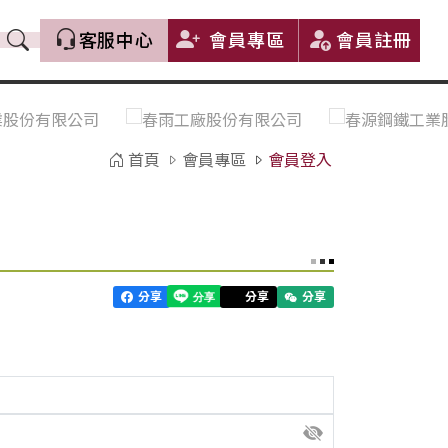
客服中心
會員專區
會員註冊
價格趨勢｜Price Trends
盤價|List Price
市場價格更新｜Market Price
全部
Update
首頁
會員專區
會員登入
中鋼｜China Steel (CSC)
豐興｜Feng Hsing
寶鋼｜Baosteel
河靜｜Ha Tinh
分享
分享
分享