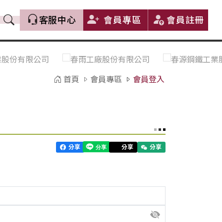
客服中心
會員專區
會員註冊
價格趨勢｜Price Trends
盤價|List Price
市場價格更新｜Market Price
全部
Update
首頁
會員專區
會員登入
中鋼｜China Steel (CSC)
豐興｜Feng Hsing
寶鋼｜Baosteel
河靜｜Ha Tinh
分享
分享
分享