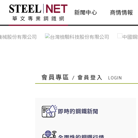
新聞中心
商情情報
台灣鋼鐵｜Taiwan Steel
行情看板|Market Dashboard
專家論壇|Expert Forum
會員評論｜Member Insights
亞太市場｜A
常見問題|
台灣鋼鐵新聞｜Taiwan Steel
一週鋼市|Weekly Steel Update
讀者意見｜Reader Opinions
亞洲鋼鐵新聞｜
產業辭典｜Ind
News
會員視角｜Member Insights
台灣|Taiwan
問題解答
中國上海|Shanghai,China
中國廣州|Guangzhou,China
會員專區
/ 會員登入
中國成都|Chengdu,China
中國大連|Dalian,China
中國非鐵金屬|China Nonferrous
即時的鋼鐵新聞
國際鋼市|Global Steel
日本|Japan
全面性的鋼鐵行情