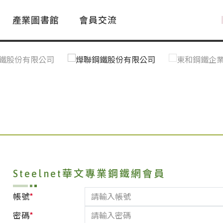
產業圖書館
會員交流
PAC Market
FAQ
國際消息｜Global News
鋼品進出口統計|Import&Export
Asia Steel Market
ustry Glossary
國際鋼鐵新聞｜Global Steel News
台灣|Taiwan
｜Ｑ＆Ａ
關稅表
Steelnet華文專業鋼鐵網會員
*
帳號
*
密碼