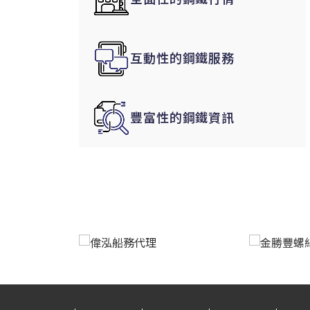
韓國|Korea
東南亞|SEA
互動性的鋼鐵服務
中東|Middle East
印度|India
美洲|The Americas
豐富性的鋼鐵資訊
歐盟|EU
獨聯體|CIS
鋼品期貨|Futures
LME非鐵金屬
LME小金屬(鈷)