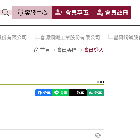
客服中心
會員專區
會員註冊
價格趨勢｜Price Trends
盤價|List Price
市場價格更新｜Market Price
全部
Update
首頁
會員專區
會員登入
中鋼｜China Steel (CSC)
豐興｜Feng Hsing
寶鋼｜Baosteel
河靜｜Ha Tinh
分享
分享
分享