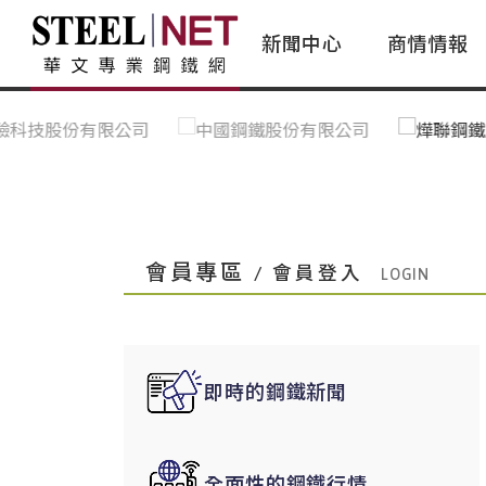
新聞中心
商情情報
台灣鋼鐵｜Taiwan Steel
行情看板|Market Dashboard
專家論壇|Expert Forum
會員評論｜Member Insights
亞太市場｜A
常見問題|
台灣鋼鐵新聞｜Taiwan Steel
一週鋼市|Weekly Steel Update
讀者意見｜Reader Opinions
亞洲鋼鐵新聞｜
產業辭典｜Ind
News
會員視角｜Member Insights
台灣|Taiwan
問題解答
中國上海|Shanghai,China
中國廣州|Guangzhou,China
會員專區
/ 會員登入
中國成都|Chengdu,China
中國大連|Dalian,China
中國非鐵金屬|China Nonferrous
即時的鋼鐵新聞
國際鋼市|Global Steel
日本|Japan
全面性的鋼鐵行情