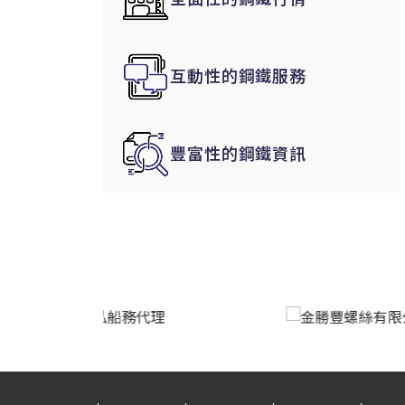
韓國|Korea
東南亞|SEA
互動性的鋼鐵服務
中東|Middle East
印度|India
美洲|The Americas
豐富性的鋼鐵資訊
歐盟|EU
獨聯體|CIS
鋼品期貨|Futures
LME非鐵金屬
LME小金屬(鈷)