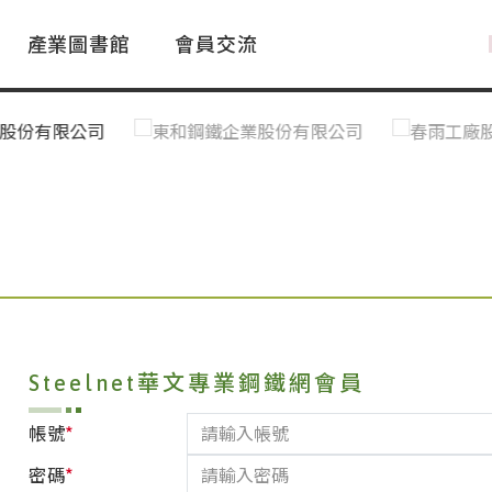
產業圖書館
會員交流
PAC Market
FAQ
國際消息｜Global News
鋼品進出口統計|Import&Export
Asia Steel Market
ustry Glossary
國際鋼鐵新聞｜Global Steel News
台灣|Taiwan
｜Ｑ＆Ａ
關稅表
Steelnet華文專業鋼鐵網會員
*
帳號
*
密碼