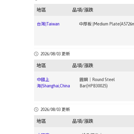
灣|Taiwan
1.5mm)
▼ 2.22
地區
品項/漲跌
中國上
鋼筋｜Rebar(HRB40012)
▼
台灣|Taiwan
中厚板 |Medium Plate(A5726
海|Shanghai,China
1.76
中國廣
電鍍錫鋼卷｜ETP(MR T-
中國上
鋼筋｜Rebar(HRB40025)
▼
州|Guangzhou,China
4CA0.25*825*C)
台灣|Taiwan
中厚板 |Medium Plate(A366
2026/08/03 更新
海|Shanghai,China
1.91
地區
品項/漲跌
中國廣
中厚板｜Medium
中國上
圓鋼｜Round Steel
州|Guangzhou,China
Plate(Q235B20mm)
台
電磁鋼片｜Electrical Steel Sheet(JIS G33 C2
海|Shanghai,China
Bar(HPB30025)
灣|Taiwan
50A13000.35*1200 ~ 0.5*1200mm)
中國成
高線｜Wire Rod(HPB30010)
中國廣
無縫鋼管｜Seamless Steel
都|Chengdu,China
3.19
中國上
無縫鋼管｜Seamless Steel
2026/08/03 更新
州|Guangzhou,China
Pipe(20#108*4.5)
台
熱浸鍍鋅鋼捲｜HDG(CGI0.276 ~ 0.776mm)
海|Shanghai,China
Pipe(20#159*6)
灣|Taiwan
2.68
地區
品項/漲跌
中國成
冷軋鋼捲｜