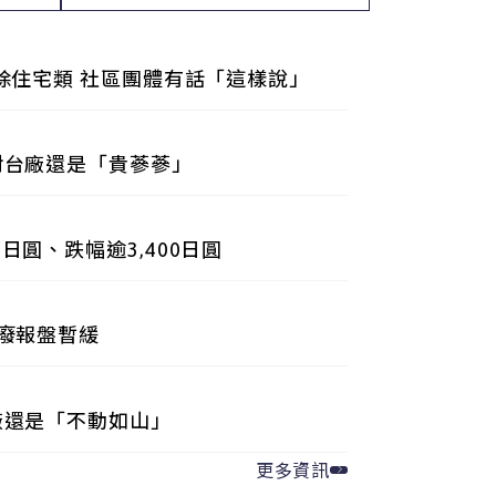
屋頂光電新制8/1上路但暫排除住宅類 社區團體有話「這樣說」
對台廠還是「貴蔘蔘」
日圓、跌幅逾3,400日圓
日廢報盤暫緩
廠還是「不動如山」
更多資訊