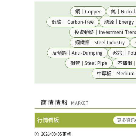
銅｜Copper
鎳｜Nickel
低碳 ｜Carbon-free
能源｜Energy
投資動態｜Investment Tren
鋼鐵業｜Steel Industry
反傾銷｜Anti-Dumping
政策｜Poli
鋼管｜Steel Pipe
不鏽鋼｜St
台灣|Taiwan
美元兌換新台幣匯率32.315(08/05 收盤
中厚板｜Medium P
台
熱軋鋼捲｜HRC(JIS G3131 SPHC1.2 ~
商情情報
灣|Taiwan
4.5mm)
▼ 2.68
行情看板
更多資訊
中國上
中厚板｜Medium
台
冷軋鋼捲｜CRC(JIS G3131 SPCC0.3 ~
海|Shanghai,China
Plate(Q235B20mm)
2026/08/05 更新