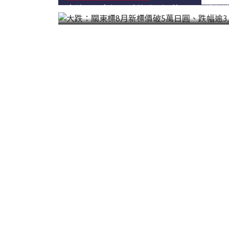
韓國|Korea
大跌：關東標8月新標價破5萬日圓、跌幅逾3
東南亞|SEA
中東|Middle East
印度|India
美洲|The Americas
歐盟|EU
獨聯體|CIS
鋼品期貨|Futures
LME非鐵金屬
LME小金屬(鈷)