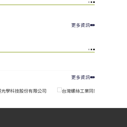
Carbon
▲ 3.29
 Tinh
線材產品｜CR Products
▼ 3.88
osteel
寬厚板｜Heavy Plate
ina Steel
棒線(低合金)｜Bar – Low Alloy
▲
更多資訊
3.1
非方向性矽鋼｜Non-Oriented Silicon
el
Steel
ina Steel
棒線(低碳)｜Bar – Low Carbon
▲
3.48
osteel
熱捲｜HRC
更多資訊
ina Steel
棒線(冷打材)｜Bar – Cold Heading
Quality
▲ 3.17
osteel
熱捲｜HRC
ina
熱軋鋼板(中高碳)｜HR Plate –
CSC)
Medium-High Carbon
▲ 3.42