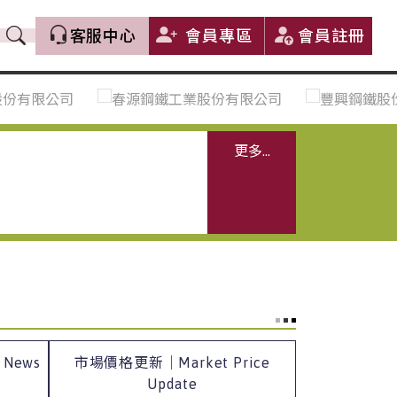
客服中心
會員專區
會員註冊
價格趨勢｜Price Trends
盤價|List Price
市場價格更新｜Market Price
全部
Update
中鋼｜China Steel (CSC)
更多...
豐興｜Feng Hsing
寶鋼｜Baosteel
河靜｜Ha Tinh
 News
市場價格更新｜Market Price
Update