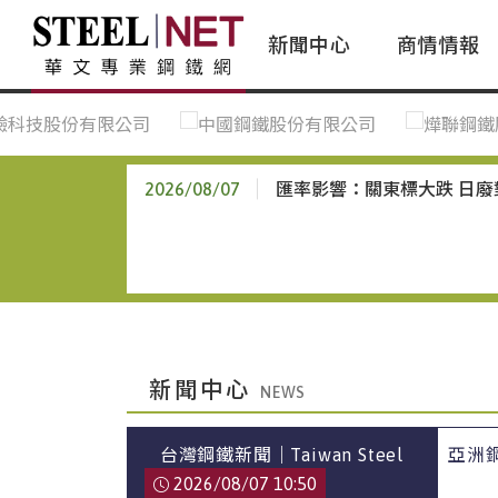
新聞中心
商情情報
台灣鋼鐵｜Taiwan Steel
行情看板|Market Dashboard
專家論壇|Expert Forum
會員評論｜Member Insights
亞太市場｜A
常見問題|
台灣鋼鐵新聞｜Taiwan Steel
一週鋼市|Weekly Steel Update
讀者意見｜Reader Opinions
亞洲鋼鐵新聞｜
產業辭典｜Ind
News
會員視角｜Member Insights
台灣|Taiwan
問題解答
2026/08/07
2026/08/07
匯率影響：關東標大跌 日
中國上海|Shanghai,China
中國廣州|Guangzhou,China
中國成都|Chengdu,China
中國大連|Dalian,China
中國非鐵金屬|China Nonferrous
新聞中心
國際鋼市|Global Steel
台灣鋼鐵新聞｜Taiwan Steel
亞洲鋼鐵
日本|Japan
News
2026/08/07 10:50