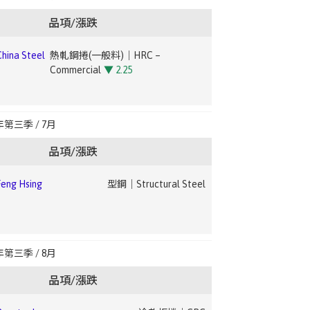
Forming
▼ 2.01
品項/漲跌
ng Hsing
廢鋼｜Steel Scrap
ina Steel
熱軋鋼捲(一般料)｜HRC –
Commercial
▼ 2.25
非方向性矽鋼｜Non-Oriented Silicon
ng Hsing
鋼筋｜Rebar
el
Steel
ina Steel
冷軋鋼捲(一般料)｜CRC –
年第三季 / 7月
Commercial
▼ 2.14
品項/漲跌
osteel
熱捲｜HRC
ng Hsing
型鋼｜Structural Steel
ina
熱浸鍍鋅鋼捲(建材、烤漆料)｜HDG Coil
CSC)
– Construction/Painted
▼ 1.93
osteel
熱捲｜HRC
ng Hsing
廢鋼｜Steel Scrap
年第三季 / 8月
ina
熱浸鍍鋅鋼捲(家電、電腦、其他料)｜HDG
CSC)
– Appliance/Computer/Other
▼ 1.99
品項/漲跌