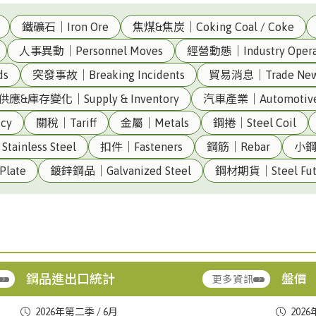
鐵礦石｜Iron Ore
焦煤&焦炭｜Coking Coal / Coke
人事異動｜Personnel Moves
經營動態｜Industry Opera
ds
突發事故｜Breaking Incidents
貿易消息｜Trade Ne
供應&庫存變化｜Supply & Inventory
汽車產業｜Automotiv
cy
關稅｜Tariff
金屬｜Metals
鋼捲｜Steel Coil
ainless Steel
扣件｜Fasteners
鋼筋｜Rebar
小鋼
)()
台灣|Taiwan
合金鐵｜Ferroalloy
中鋼｜Ch
late
鍍鋅鋼品｜Galvanized Steel
鋼材期貨｜Steel Fut
進口量:33500
▼ 32.4
(CSC)
出口量:303
▼ 23.68
台灣|Taiwan
熱軋鋼板｜Hot-Rolled Plate
中鋼｜Ch
進口量:46158
▲ +34.43
Steel (
出口量:3270
▼ 49.03
鋼品進出口統計
盤價
更多資訊
台灣|Taiwan
合金鐵｜Ferroalloy
豐興｜Fe
台灣|Taiwan
熱軋鋼捲｜HRC
中鋼｜Ch
進口量:49559
▲ +45.52
2026年第二季 / 6月
2026