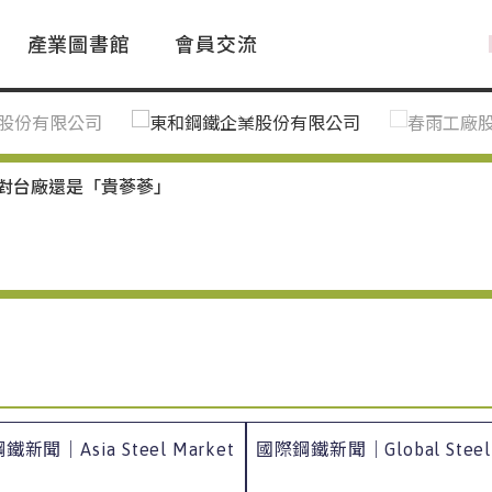
產業圖書館
會員交流
PAC Market
FAQ
國際消息｜Global News
鋼品進出口統計|Import&Export
Asia Steel Market
ustry Glossary
國際鋼鐵新聞｜Global Steel News
台灣|Taiwan
｜Ｑ＆Ａ
關稅表
廢對台廠還是「貴蔘蔘」
新聞｜Asia Steel Market
國際鋼鐵新聞｜Global Steel