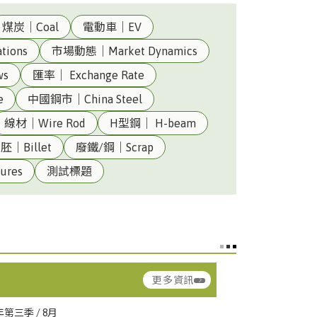
煤炭｜Coal
電動車｜EV
tions
市場動態｜Market Dynamics
ws
匯率｜ Exchange Rate
e
中國鋼市｜China Steel
線材｜Wire Rod
H型鋼｜ H-beam
胚｜Billet
廢鐵/鋼｜Scrap
ina Steel
汽車料(熱軋)｜HR Coil –
ures
測試標題
Automotive
▲ 1.51
ina
熱軋鋼板(一般料)｜HR Plate –
CSC)
Commercial
▼ 2.25
更多資訊
ng Hsing
型鋼｜Structural Steel
ina Steel
熱軋鋼捲(軋延料)｜HRC –
年第三季 / 8月