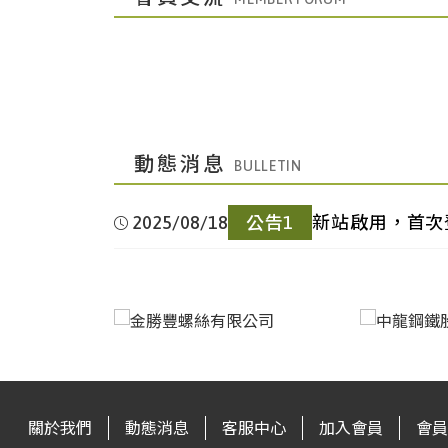
灣|Taiwan
100mm)
中國成
鋼筋｜Rebar(HRB400E12-14)
中國廣
冷軋鋼卷｜
都|Chengdu,China
25.35
中國上
鋼筋｜Rebar(HRB40025)
▼
州|Guangzhou,China
CRC(ST121*1250*2500)
台
直棒｜Straight Bar(中高碳｜Medium-High
海|Shanghai,China
1.91
灣|Taiwan
Carbon10 ~ 100mm)
中國成
中厚板｜Medium
中國廣
電鍍鋅鋼卷｜
動態消息
都|Chengdu,China
Plate(Q235B20mm)
中國上
圓鋼｜Round Steel
州|Guangzhou,China
EG(DX51D+Z1.0×1000×C)
台
直棒｜Straight Bar(低合金｜Low Alloy10 
海|Shanghai,China
Bar(HPB30025)
灣|Taiwan
100mm)
2025/08/18
公告1
新站啟用，首次
中國成
高線｜Wire Rod(HPB30010)
中國廣
電鍍錫鋼卷｜ETP(MR T-
都|Chengdu,China
3.19
中國上
無縫鋼管｜Seamless Steel
州|Guangzhou,China
4CA0.25*825*C)
台灣|Taiwan
鋼筋｜Rebar(SD-280#3 / #4 / 
海|Shanghai,China
Pipe(20#159*6)
中國成
冷軋鋼捲｜
都|Chengdu,China
CRC(ST120.5*1250*C)
中國上
無縫鋼管｜Seamless Steel
台
鋼筋｜Rebar(SD-420加釩|Vanadium
海|Shanghai,China
Pipe(20#108*4.5)
灣|Taiwan
Addition)
關於我們
動態消息
客服中心
加入會員
會員
中國成
冷軋鋼捲｜