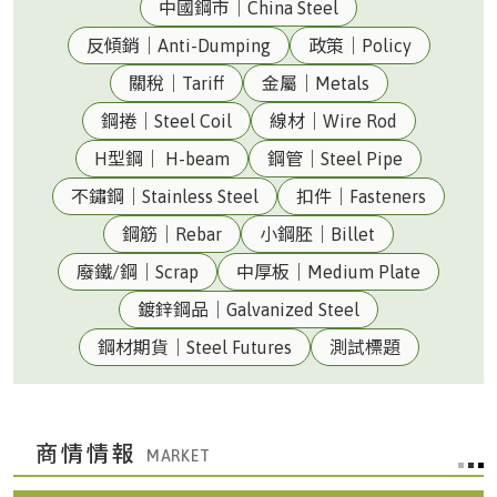
中國鋼市｜China Steel
反傾銷｜Anti-Dumping
政策｜Policy
關稅｜Tariff
金屬｜Metals
鋼捲｜Steel Coil
線材｜Wire Rod
H型鋼｜ H-beam
鋼管｜Steel Pipe
不鏽鋼｜Stainless Steel
扣件｜Fasteners
鋼筋｜Rebar
小鋼胚｜Billet
廢鐵/鋼｜Scrap
中厚板｜Medium Plate
鍍鋅鋼品｜Galvanized Steel
鋼材期貨｜Steel Futures
測試標題
商情情報
台灣|Taiwan
美元兌換新台幣匯率32.315(08/05 收盤)()