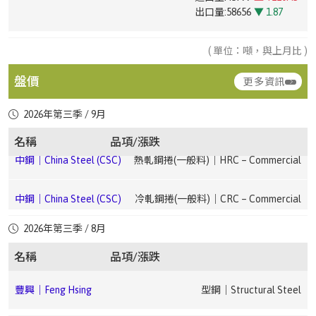
進口量:3045
▼ 7.22
台灣|Taiwan
彩色鋼捲｜Color-coated Steel Coil
出口量:58656
▼ 1.87
進口量:31095
▲ +95.43
中鋼｜China Steel
汽車料(熱軋)｜HR Coil – Automotive
▲
出口量:5281
▼ 54.77
進口量:2704
▲ +259.57
台灣|Taiwan
槽鋼｜Channel Steel(A36 / SS49028# ~ 75#)
出口量:98042
▲ +7.65
(CSC)
1.51
出口量:12558
▼ 62.05
台灣|Taiwan
電磁鋼片｜Electrical Steel Sheet
( 單位：噸，與上月比 )
台灣|Taiwan
鍍鉻鋼捲｜Cr-plated Coil
台灣|Taiwan
黑鋼管｜Black Steel Pipe(--)
進口量:6784
▲ +42.04
台灣|Taiwan
鍍鋁鋅鋼捲｜Aluminized Steel Coil
中鋼｜China Steel
熱軋鋼板(一般料)｜HR Plate –
進口量:628
▼ 45.06
台灣|Taiwan
其他塗面鋼捲片｜Other Coated Steel Coil
盤價
出口量:32151
▲ +64.83
進口量:4236
▲ +15.36
更多資訊
(CSC)
Commercial
出口量:1521
▼ 46.1
進口量:512
▲ +208.43
出口量:16556
▼ 29.5
台灣|Taiwan
鍍鋅管｜Galvanized Steel Pipe(--)
出口量:3
▼ 97.46
2026年第三季 / 9月
台灣|Taiwan
鍍錫鋼捲｜Tin-plated Steel Coil
中鋼｜China Steel (CSC)
熱軋鋼捲(軋延料)｜HRC – Forming
台灣|Taiwan
鍍鋅鋼捲｜Galvanized Steel Coil
進口量:3282
▲ +1.74
台灣|Taiwan
彩色鋼捲｜Color-coated Steel Coil
台灣|Taiwan
錏板管｜GS Pipe(--)
名稱
品項/漲跌
進口量:15911
▼ 1.02
台灣|Taiwan
直棒｜Straight Bar
出口量:11676
▲ +102.53
進口量:752
▼ 49.56
出口量:91075
▲ +15.57
進口量:7643
▲ +125.39
中鋼｜China Steel (CSC)
熱軋鋼捲(一般料)｜HRC – Commercial
出口量:33094
▲ +46.23
出口量:1291
▼ 59.43
豐興｜Feng Hsing
型鋼｜Structural Steel
台
無縫鋼管｜Seamless Steel Pipe(-3.5吋|inches (外徑
台灣|Taiwan
鍍鉻鋼捲｜Cr-plated Coil
灣|Taiwan
101mm|outer diameter))
台灣|Taiwan
鍍鋁鋅鋼捲｜Aluminized Steel Coil
中鋼｜China Steel (CSC)
冷軋鋼捲(一般料)｜CRC – Commercial
進口量:1143
▲ +576.33
台灣|Taiwan
其他塗面鋼捲片｜Other Coated Steel Coil
進口量:3672
▼ 28.11
台灣|Taiwan
鋼筋｜Rebar
豐興｜Feng Hsing
廢鋼｜Steel Scrap
出口量:2822
▲ +34.13
進口量:166
▼ 78.16
出口量:23484
▲ +68.43
進口量:987
▲ +139.56
2026年第三季 / 8月
台
無縫鋼管｜Seamless Steel Pipe(-10吋|inches (外徑
出口量:118
▼ 16.9
中鋼｜China
熱浸鍍鋅鋼捲(建材、烤漆料)｜HDG Coil –
出口量:864
▼ 95.65
灣|Taiwan
273mm|outer diameter))
豐興｜Feng Hsing
鋼筋｜Rebar
Steel (CSC)
Construction/Painted
名稱
品項/漲跌
台灣|Taiwan
鍍鋅鋼捲｜Galvanized Steel Coil
台灣|Taiwan
彩色鋼捲｜Color-coated Steel Coil
進口量:16075
▲ +151.64
台灣|Taiwan
直棒｜Straight Bar
寶鋼｜Baosteel
非方向性矽鋼｜Non-Oriented Silicon Steel
進口量:1491
台灣|Taiwan
盤元｜Wire Rod
出口量:78804
▼ 16.76
台灣|Taiwan
熱軋不鏽鋼捲片｜HRSS(SUS3043 ~ 5呎|inches)
進口量:3391
▼ 36.25
豐興｜Feng Hsing
型鋼｜Structural Steel
中鋼｜China
熱浸鍍鋅鋼捲(家電、電腦、其他料)｜HDG –
出口量:22632
▲ +22.49
進口量:32889
▲ +1.65
出口量:3182
▲ +111.15
Steel (CSC)
Appliance/Computer/Other
出口量:7189
▼ 26.98
寶鋼｜Baosteel
熱捲｜HRC